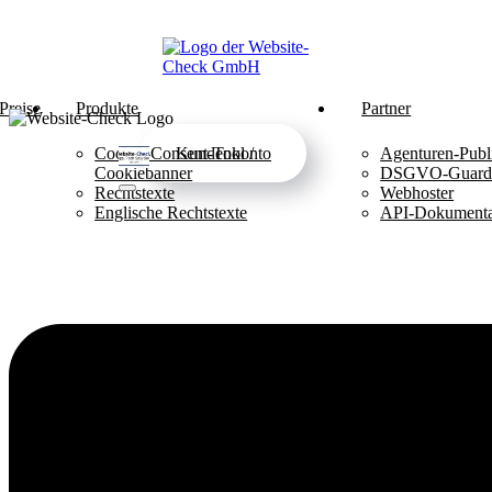
Preise
Produkte
Partner
Cookie-Consent-Tool /
Kundenkonto
Agenturen-Publ
Cookiebanner
DSGVO-Guar
Rechtstexte
Webhoster
Englische Rechtstexte
API-Dokumenta