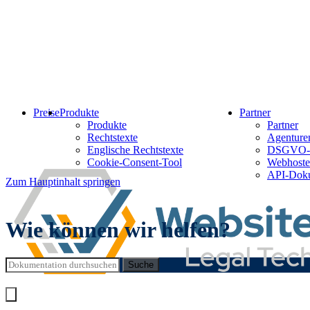
Preise
Produkte
Partner
Produkte
Partner
Rechtstexte
Agenturen
Englische Rechtstexte
DSGVO-
Cookie-Consent-Tool
Webhoste
API-Doku
Zum Hauptinhalt springen
Wie können wir helfen?
Suche