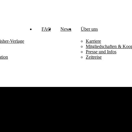
FAQ
News
Über uns
isher-Verlage
Karriere
d
Mitgliedschaften & Koo
Presse und Infos
tion
Zeitreise