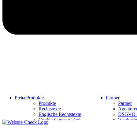
Preise
Produkte
Partner
Produkte
Partner
Rechtstexte
Agenturen
Englische Rechtstexte
DSGVO-
Cookie-Consent-Tool
Webhoste
API-Doku