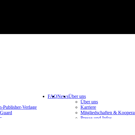
FAQ
News
Über uns
Über uns
-Publisher-Verlage
Karriere
Guard
Mitgliedschaften & Koopera
r
Presse und Infos
mentation
Zeitreise