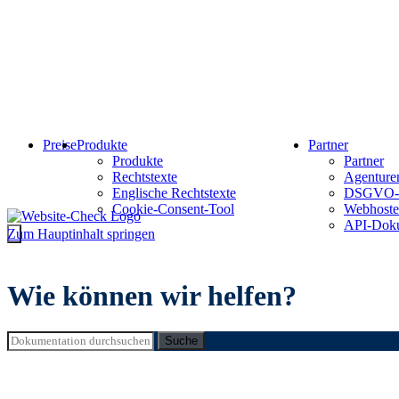
Preise
Produkte
Partner
Produkte
Partner
Rechtstexte
Agenturen
Englische Rechtstexte
DSGVO-
Cookie-Consent-Tool
Webhoste
API-Doku
Zum Hauptinhalt springen
Wie können wir helfen?
Suche