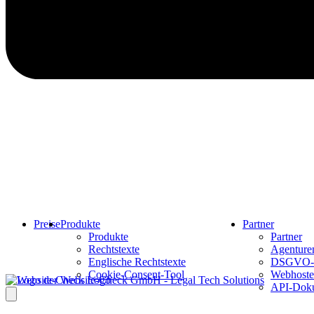
Preise
Produkte
Partner
Produkte
Partner
Rechtstexte
Agenturen
Englische Rechtstexte
DSGVO-
Cookie-Consent-Tool
Webhoste
API-Doku