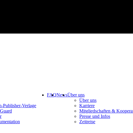
FAQ
News
Über uns
Über uns
-Publisher-Verlage
Karriere
Guard
Mitgliedschaften & Koopera
r
Presse und Infos
mentation
Zeitreise