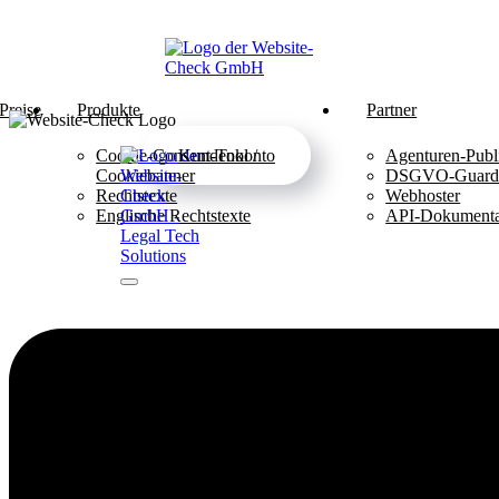
Preise
Produkte
Partner
Cookie-Consent-Tool /
Kundenkonto
Agenturen-Publ
Cookiebanner
DSGVO-Guar
Rechtstexte
Webhoster
Englische Rechtstexte
API-Dokumenta