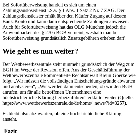
Bei Sofortüberweisung handelt es sich um einen
Zahlungsauslösedienst i.S.v. § 1 Abs. 1 Satz 2 Nr. 7 ZAG. Der
Zahlungsdienstleister erhält über den Käufer Zugang auf dessen
Bank-Konto und kann dann entsprechende Zahlungen anweisen.
Auch für Sofortüberweisung hat das OLG München jedoch die
Anwendbarkeit des § 270a BGB verneint, weshalb man bei
Sofortüberweisung grundsätzlich Zusatzgebühren erheben darf.
Wie geht es nun weiter?
Der Wettbewerbszentrale steht nunmehr grundsätzlich der Weg zum
BGH im Wege der Revision offen. Aus der Geschäftsführung der
Wettbewerbszentrale kommentierte Rechtsanwalt Breun-Goerke wie
folgt: „Wir müssen die vollständigen Entscheidungsgründe abwarten
und analysieren“, „Wir werden dann entscheiden, ob wir den BGH
anrufen, um für alle betroffenen Unternehmen eine
höchstrichterliche Klärung herbeizuführen“ erklärte weiter (Quelle:
https://www.wettbewerbszentrale.de/de/home/_news/?id=3257).
Es bleibt also abzuwarten, ob eine höchstrichterliche Klärung
ansteht.
Fazit