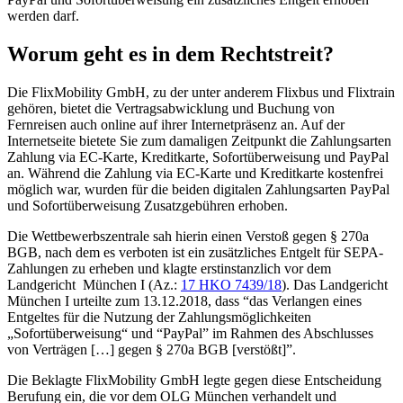
werden darf.
Worum geht es in dem Rechtstreit?
Die FlixMobility GmbH, zu der unter anderem Flixbus und Flixtrain
gehören, bietet die Vertragsabwicklung und Buchung von
Fernreisen auch online auf ihrer Internetpräsenz an. Auf der
Internetseite bietete Sie zum damaligen Zeitpunkt die Zahlungsarten
Zahlung via EC-Karte, Kreditkarte, Sofortüberweisung und PayPal
an. Während die Zahlung via EC-Karte und Kreditkarte kostenfrei
möglich war, wurden für die beiden digitalen Zahlungsarten PayPal
und Sofortüberweisung Zusatzgebühren erhoben.
Die Wettbewerbszentrale sah hierin einen Verstoß gegen § 270a
BGB, nach dem es verboten ist ein zusätzliches Entgelt für SEPA-
Zahlungen zu erheben und klagte erstinstanzlich vor dem
Landgericht München I (Az.:
17 HKO 7439/18
). Das Landgericht
München I urteilte zum 13.12.2018, dass “das Verlangen eines
Entgeltes für die Nutzung der Zahlungsmöglichkeiten
„Sofortüberweisung“ und “PayPal” im Rahmen des Abschlusses
von Verträgen […] gegen § 270a BGB [verstößt]”.
Die Beklagte FlixMobility GmbH legte gegen diese Entscheidung
Berufung ein, die vor dem OLG München verhandelt und