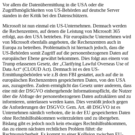
Vor allem die Datenübermittlung in die USA oder die
Zugriffsmöglichkeiten von US-Behörden auf deutsche Server
standen in der Kritik bei den Datenschützern.
Microsoft ist nun einmal ein US-Unternehmen. Demnach werden
die Rechenzentren, auf denen die Leistung von Microsoft 365
erfolgt, aus den USA betrieben. Für europäische Unternehmen wird
von Microsoft ebenfalls angeboten, die Rechenzentren auch in
Europa zu betreiben. Problematisch ist hiernach jedoch, dass die
US-Behörden somit Zugriff auf die personenbezogenen Daten auf
europäischer Ebene gewährt bekommen. Dies folgt aus einem von
Trump erlassenen Gesetz,
der „Clarifying Lawful Overseas Use of
Data Act“ (CLOUD Act). Demnach ist es den US-
Ermittlungsbehörden wie z.B dem FBI gestattet, auch auf die in
europäischen Rechenzentren gespeicherten Daten, von den USA
aus, zuzugreifen. Zudem ermöglicht das Gesetz unter anderem, dass
eine mit der DSGVO einhergehende Informationspflicht, die Nutzer
über die Abfrage der personenbezogenen Daten aufzuklären und zu
informieren, unterlassen werden kann. Dies verstößt jedoch gegen
die Anforderungen der DSGVO: Gem. Art. 48 DSGVO ist es
Unternehmen nämlich verboten, die in der EU gespeicherten Daten
ohne Rechtshilfeabkommen weiterzuleiten und zu übergeben.
Bislang gibt es jedoch noch kein etwaiges Rechtshilfeabkommen,
das zu einem nächsten rechtlichen Problem führt: die
Rechtsunsicherheit. Es kommt zu einer Kollision zwischen EU-