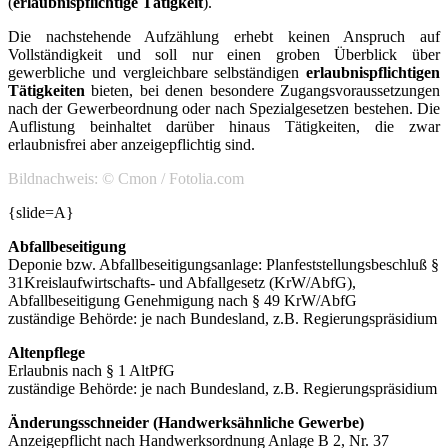
(
erlaubnispflichtige Tätigkeit
).
Die nachstehende Aufzählung erhebt keinen Anspruch auf
Vollständigkeit und soll nur einen groben Überblick über
gewerbliche und vergleichbare selbständigen
erlaubnispflichtigen
Tätigkeiten
bieten, bei denen besondere Zugangsvoraussetzungen
nach der Gewerbeordnung oder nach Spezialgesetzen bestehen. Die
Auflistung beinhaltet darüber hinaus Tätigkeiten, die zwar
erlaubnisfrei aber anzeigepflichtig sind.
Bildnachweis: © Cmon / Fotolia.com
{slide=A}
Abfallbeseitigung
Deponie bzw. Abfallbeseitigungsanlage: Planfeststellungsbeschluß §
31Kreislaufwirtschafts- und Abfallgesetz (KrW/AbfG),
Abfallbeseitigung Genehmigung nach § 49 KrW/AbfG
zuständige Behörde: je nach Bundesland, z.B. Regierungspräsidium
Altenpflege
Erlaubnis nach § 1 AltPfG
zuständige Behörde: je nach Bundesland, z.B. Regierungspräsidium
Änderungsschneider (Handwerksähnliche Gewerbe)
Anzeigepflicht nach Handwerksordnung Anlage B 2, Nr. 37