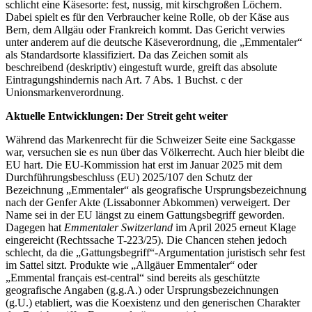
schlicht eine Käsesorte: fest, nussig, mit kirschgroßen Löchern.
Dabei spielt es für den Verbraucher keine Rolle, ob der Käse aus
Bern, dem Allgäu oder Frankreich kommt. Das Gericht verwies
unter anderem auf die deutsche Käseverordnung, die „Emmentaler“
als Standardsorte klassifiziert. Da das Zeichen somit als
beschreibend (deskriptiv) eingestuft wurde, greift das absolute
Eintragungshindernis nach Art. 7 Abs. 1 Buchst. c der
Unionsmarkenverordnung.
Aktuelle Entwicklungen: Der Streit geht weiter
Während das Markenrecht für die Schweizer Seite eine Sackgasse
war, versuchen sie es nun über das Völkerrecht. Auch hier bleibt die
EU hart. Die EU-Kommission hat erst im Januar 2025 mit dem
Durchführungsbeschluss (EU) 2025/107 den Schutz der
Bezeichnung „Emmentaler“ als geografische Ursprungsbezeichnung
nach der Genfer Akte (Lissabonner Abkommen) verweigert. Der
Name sei in der EU längst zu einem Gattungsbegriff geworden.
Dagegen hat
Emmentaler Switzerland
im April 2025 erneut Klage
eingereicht (Rechtssache T-223/25). Die Chancen stehen jedoch
schlecht, da die „Gattungsbegriff“-Argumentation juristisch sehr fest
im Sattel sitzt. Produkte wie „Allgäuer Emmentaler“ oder
„Emmental français est-central“ sind bereits als geschützte
geografische Angaben (g.g.A.) oder Ursprungsbezeichnungen
(g.U.) etabliert, was die Koexistenz und den generischen Charakter