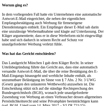
Worum ging es?
In dem vorliegenden Fall hatte ein Unternehmen eine automatische
Antwort-E-Mail eingerichtet, die neben der eigentlichen
Empfangsbestätigung auch Werbung für firmeneigene
Dienstleistungen enthielt. Ein Empfänger dieser E-Mail sah darin
eine unzulässige Werbemaßnahme und klagte auf Unterlassung. Der
Kläger argumentierte, dass er in diese Werbeform nicht eingewilligt
habe und sich dadurch in seinem Recht auf Schutz vor
unaufgeforderter Werbung verletzt fühle.
Was hat das Gericht entschieden?
Das Landgericht München I gab dem Kläger Recht. In seiner
Urteilsbegründung führte das Gericht aus, dass eine automatisch
versandte Antwort-E-Mail, die über die reine Bestätigung des E-
Mail-Eingangs hinausgeht und werbliche Inhalte enthält, als
unzumutbare Belästigung im Sinne von § 7 Abs. 2 Nr. 3 UWG
(Gesetz gegen den unlauteren Wettbewerb) anzusehen ist. Die
Entscheidung stützt sich auf die ständige Rechtsprechung des
Bundesgerichtshofs (BGH), wonach jede unaufgeforderte
Zusendung von Werbung an einen Verbraucher dessen allgemeines
Persönlichkeitsrecht und seine Privatsphäre beeinträchtigen kann
(vgl. BGH, Urteil vom 14. März 2017 – VI ZR 721/15).