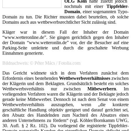
OLG Köln
hatte zuletzt jedoch
nochmals mit einer
Tippfehler-
Domain
, einer sogenannten Typo-
Domain zu tun. Die Richter mussten dabei beurteilen, ob solche
Domains auch aus wettbewerbsrechtlicher Sicht zulässig sind.
Kläger war in diesem Fall der Inhaber der Domain
“www.wetteronline.de”. Sie gingen gerichtlich gegen den Inhaber
der Domain “www.wetteronlin.de” vor, der die Besucher auf eine
Parking-Seite umleitete und durch die geschaltete Werbung
Einnahmen generierte.
Bildnachweis: © Péter Mács / Fotolia.com
Das Gericht widmete sich in dem Verfahren zunächst dem
Erfordernis eines bestehenden
Wettbewerbsverhältnisses
zwischen
der Klägerin und dem Beklagten. Grundsätzlich besteht ein solches
Wettbewerbsverhältnis nur zwischen
Mitbewerbern
. Im
vorliegenden Verfahren waren die Klägerin und der Beklagte jedoch
gerade keine Mitbewerber. Dennoch ist nach dem Senat von einem
Wettbewerbsverhältnis auszugehen, wenn „die konkrete
geschäftliche Handlung objektiv geeignet und darauf gerichtet sei,
den Absatz des Handelnden zum Nachteil des Absatzes eines
anderen Unternehmens zu fördern“ (vgl. Köhler/Bornkamm UWG,
30. Aufl. § 2 Rz. 102). Da vorliegend die registrierte Tippfehler-
Domain potenzielle Kunden der eigentlichen Domain abfischt und