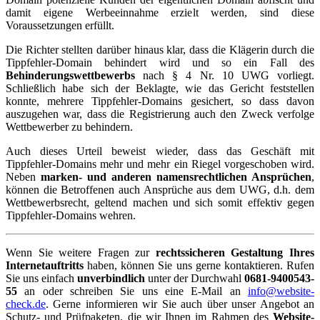
damit eigene Werbeeinnahme erzielt werden, sind diese
Voraussetzungen erfüllt.
Die Richter stellten darüber hinaus klar, dass die Klägerin durch die
Tippfehler-Domain behindert wird und so ein Fall des
Behinderungswettbewerbs
nach § 4 Nr. 10 UWG vorliegt.
Schließlich habe sich der Beklagte, wie das Gericht feststellen
konnte, mehrere Tippfehler-Domains gesichert, so dass davon
auszugehen war, dass die Registrierung auch den Zweck verfolge
Wettbewerber zu behindern.
Auch dieses Urteil beweist wieder, dass das Geschäft mit
Tippfehler-Domains mehr und mehr ein Riegel vorgeschoben wird.
Neben
marken- und anderen namensrechtlichen Ansprüchen
,
können die Betroffenen auch Ansprüche aus dem UWG, d.h. dem
Wettbewerbsrecht, geltend machen und sich somit effektiv gegen
Tippfehler-Domains wehren.
Wenn Sie weitere Fragen zur
rechtssicheren Gestaltung Ihres
Internetauftritts
haben, können Sie uns gerne kontaktieren. Rufen
Sie uns einfach
unverbindlich
unter der Durchwahl
0681-9400543-
55
an oder schreiben Sie uns eine E-Mail an
info@website-
check.de
. Gerne informieren wir Sie auch über unser Angebot an
Schutz- und Prüfpaketen, die wir Ihnen im Rahmen des
Website-