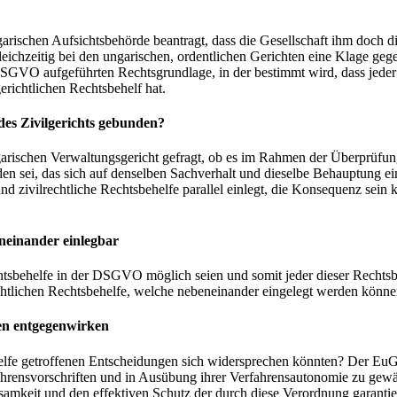
schen Aufsichtsbehörde beantragt, dass die Gesellschaft ihm doch die 
eichzeitig bei den ungarischen, ordentlichen Gerichten eine Klage ge
 DSGVO aufgeführten Rechtsgrundlage, in der bestimmt wird, dass jeder 
erichtlichen Rechtsbehelf hat.
des Zivilgerichts gebunden?
ischen Verwaltungsgericht gefragt, ob es im Rahmen der Überprüfung
unden sei, das sich auf denselben Sachverhalt und dieselbe Behauptung
nd zivilrechtliche Rechtsbehelfe parallel einlegt, die Konsequenz sein
neinander einlegbar
behelfe in der DSGVO möglich seien und somit jeder dieser Rechtsbeh
rechtlichen Rechtsbehelfe, welche nebeneinander eingelegt werden könn
en entgegenwirken
helfe getroffenen Entscheidungen sich widersprechen könnten?
Der EuGH
erfahrensvorschriften und in Ausübung ihrer Verfahrensautonomie zu g
amkeit und den effektiven Schutz der durch diese Verordnung garantie