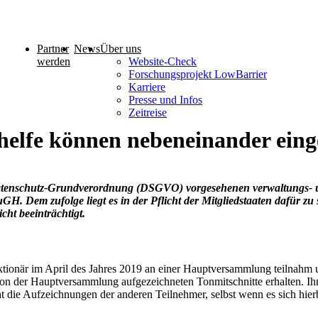
Partner
News
Über uns
werden
Website-Check
Forschungsprojekt LowBarrier
Karriere
Presse und Infos
Zeitreise
lfe können nebeneinander eing
hutz-Grund­ver­ord­nung (DSGVO) vor­ge­se­he­nen ver­wal­tungs- und zi
H. Dem zufolge liegt es in der Pflicht der Mit­glied­staa­ten dafür zu sor­
ht be­ein­träch­tigt.
ktionär im April des Jahres 2019 an einer Hauptversammlung teilnahm 
von der Hauptversammlung aufgezeichneten Tonmitschnitte erhalten. Ih
cht die Aufzeichnungen der anderen Teilnehmer, selbst wenn es sich hie