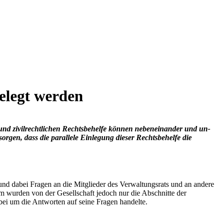
elegt werden
­vil­recht­li­chen Rechts­be­hel­fe kön­nen ne­ben­ein­an­der und un­
gen, dass die par­al­le­le Ein­le­gung die­ser Rechts­be­hel­fe die
und dabei Fragen an die Mitglieder des Verwaltungsrats und an andere
m wurden von der Gesellschaft jedoch nur die Abschnitte der
rbei um die Antworten auf seine Fragen handelte.