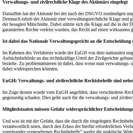
Verwaltungs- und zivilrechtliche Klage des Aktionärs eingelegt
Daraufhin hat der Aktionär bei der nach der DSGVO zuständigen ungari
Demnach erhob der Aktionär eine verwaltungsrechtliche Klage und gl
der besagten Mitschnitte. Dabei stützte sich die Klage auf die in der
garantierten Rechte verletzt wurden, das Recht auf einen wirksamen g
Ist dabei das Nationale Verwaltungsgericht an die Entscheidung 
Im Rahmen des Verfahrens wurde der EuGH von dem nationalen ungar
Aufsichtsbehörde an das rechtskräftige Urteil der Zivilgerichte geb
beziehe. Zu problematisieren ist dabei, dass wenn man verwaltungs- u
dabei widersprechen könnten.
EuGH: Verwaltungs- und zivilrechtliche Rechtsbehelfe sind nebe
Im Zuge dessen wurde vom EuGH angeführt, dass verschiedene Rechts
gegenseitig schaden. Dies gelte auch für die verwaltungs- und zivil
Mitgliedstaaten müssen Gefahr widersprüchlicher Entscheidung
Und was ist mit der Gefahr, dass die durch die eingelegten Rechtsbe
verantwortlich seien, durch den Erlass der hierfür erforderlichen V
voneinander vorgesehenen Rechtsbehelfe” weder die praktische Wirks