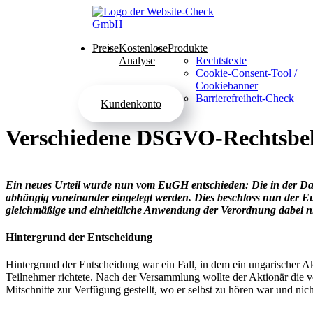
Preise
Kostenlose
Produkte
Analyse
Rechtstexte
Cookie-Consent-Tool /
Cookiebanner
Barrierefreiheit-Check
Kundenkonto
Verschiedene DSGVO-Rechtsbehe
Ein neues Urteil wurde nun vom EuGH entschieden: Die in der Da­ten­sc
ab­hän­gig von­ein­an­der ein­ge­legt wer­den. Dies beschloss nun der EuG
gleich­mä­ßi­ge und ein­heit­li­che An­wen­dung der Ver­ord­nung dabei nic
Hintergrund der Entscheidung
Hintergrund der Entscheidung war ein Fall, in dem ein ungarischer A
Teilnehmer richtete. Nach der Versammlung wollte der Aktionär die 
Mitschnitte zur Verfügung gestellt, wo er selbst zu hören war und ni