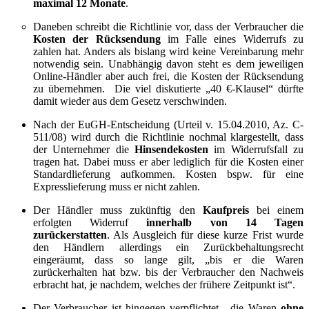
maximal 12 Monate
.
Daneben schreibt die Richtlinie vor, dass der Verbraucher die
Kosten der Rücksendung
im Falle eines Widerrufs zu
zahlen hat. Anders als bislang wird keine Vereinbarung mehr
notwendig sein. Unabhängig davon steht es dem jeweiligen
Online-Händler aber auch frei, die Kosten der Rücksendung
zu übernehmen. Die viel diskutierte „40 €-Klausel“ dürfte
damit wieder aus dem Gesetz verschwinden.
Nach der EuGH-Entscheidung (Urteil v. 15.04.2010, Az. C-
511/08) wird durch die Richtlinie nochmal klargestellt, dass
der Unternehmer die
Hinsendekosten
im Widerrufsfall zu
tragen hat. Dabei muss er aber lediglich für die Kosten einer
Standardlieferung aufkommen. Kosten bspw. für eine
Expresslieferung muss er nicht zahlen.
Der Händler muss zukünftig den
Kaufpreis
bei einem
erfolgten Widerruf
innerhalb von 14 Tagen
zurückerstatten
. Als Ausgleich für diese kurze Frist wurde
den Händlern allerdings ein Zurückbehaltungsrecht
eingeräumt, dass so lange gilt, „bis er die Waren
zurückerhalten hat bzw. bis der Verbraucher den Nachweis
erbracht hat, je nachdem, welches der frühere Zeitpunkt ist“.
Der Verbraucher ist hingegen verpflichtet, „die Waren
ohne