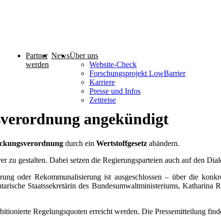
Partner
News
Über uns
werden
Website-Check
Forschungsprojekt LowBarrier
Karriere
Presse und Infos
Zeitreise
sverordnung angekündigt
ckungsverordnung
durch ein
Wertstoffgesetz
abändern.
iver zu gestalten. Dabei setzen die Regierungsparteien auch auf den Dia
ierung oder Rekommunalisierung ist ausgeschlossen – über die konkr
arische Staatssekretärin des Bundesumwaltministeriums, Katharina R
bitionierte Regelungsquoten erreicht werden. Die Pressemitteilung find