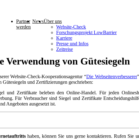
Partner
News
Über uns
werden
Website-Check
Forschungsprojekt LowBarrier
Karriere
Presse und Infos
Zeitreise
ie Verwendung von Gütesiegeln
rer Website-Check-Kooperationsagentur “
Die Webseitenverbesserer
Gütesiegeln und Zertifizierungen geschrieben:
egel und Zertifikate beleben den Online-Handel. Für jeden Onlinesho
ung. Für Verbraucher sind Siegel und Zertifikate Entscheidungshilfen
nd Angeboten ausgesetzt ist.
rnetauftritts
haben, können Sie uns gerne kontaktieren. Rufen Sie u