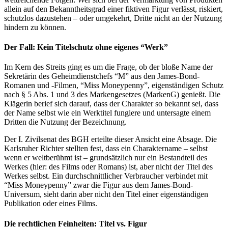
allein auf den Bekanntheitsgrad einer fiktiven Figur verlässt, riskiert,
schutzlos dazustehen – oder umgekehrt, Dritte nicht an der Nutzung
hindern zu können.
Der Fall: Kein Titelschutz ohne eigenes “Werk”
Im Kern des Streits ging es um die Frage, ob der bloße Name der
Sekretärin des Geheimdienstchefs “M” aus den James-Bond-
Romanen und -Filmen, “Miss Moneypenny”, eigenständigen Schutz
nach § 5 Abs. 1 und 3 des Markengesetzes (MarkenG) genießt. Die
Klägerin berief sich darauf, dass der Charakter so bekannt sei, dass
der Name selbst wie ein Werktitel fungiere und untersagte einem
Dritten die Nutzung der Bezeichnung.
Der I. Zivilsenat des BGH erteilte dieser Ansicht eine Absage. Die
Karlsruher Richter stellten fest, dass ein Charaktername – selbst
wenn er weltberühmt ist – grundsätzlich nur ein Bestandteil des
Werkes (hier: des Films oder Romans) ist, aber nicht der Titel des
Werkes selbst. Ein durchschnittlicher Verbraucher verbindet mit
“Miss Moneypenny” zwar die Figur aus dem James-Bond-
Universum, sieht darin aber nicht den Titel einer eigenständigen
Publikation oder eines Films.
Die rechtlichen Feinheiten: Titel vs. Figur