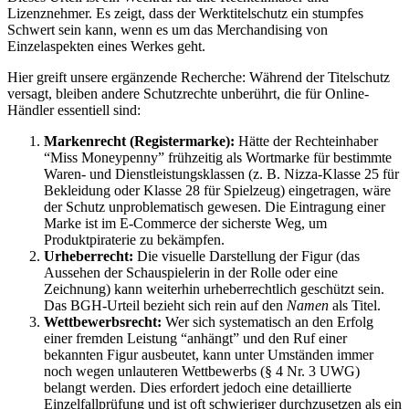
Lizenznehmer. Es zeigt, dass der Werktitelschutz ein stumpfes
Schwert sein kann, wenn es um das Merchandising von
Einzelaspekten eines Werkes geht.
Hier greift unsere ergänzende Recherche: Während der Titelschutz
versagt, bleiben andere Schutzrechte unberührt, die für Online-
Händler essentiell sind:
Markenrecht (Registermarke):
Hätte der Rechteinhaber
“Miss Moneypenny” frühzeitig als Wortmarke für bestimmte
Waren- und Dienstleistungsklassen (z. B. Nizza-Klasse 25 für
Bekleidung oder Klasse 28 für Spielzeug) eingetragen, wäre
der Schutz unproblematisch gewesen. Die Eintragung einer
Marke ist im E-Commerce der sicherste Weg, um
Produktpiraterie zu bekämpfen.
Urheberrecht:
Die visuelle Darstellung der Figur (das
Aussehen der Schauspielerin in der Rolle oder eine
Zeichnung) kann weiterhin urheberrechtlich geschützt sein.
Das BGH-Urteil bezieht sich rein auf den
Namen
als Titel.
Wettbewerbsrecht:
Wer sich systematisch an den Erfolg
einer fremden Leistung “anhängt” und den Ruf einer
bekannten Figur ausbeutet, kann unter Umständen immer
noch wegen unlauteren Wettbewerbs (§ 4 Nr. 3 UWG)
belangt werden. Dies erfordert jedoch eine detaillierte
Einzelfallprüfung und ist oft schwieriger durchzusetzen als ein