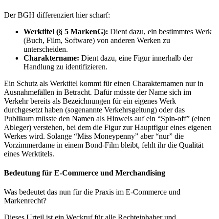
Der BGH differenziert hier scharf:
Werktitel (§ 5 MarkenG):
Dient dazu, ein bestimmtes Werk
(Buch, Film, Software) von anderen Werken zu
unterscheiden.
Charaktername:
Dient dazu, eine Figur innerhalb der
Handlung zu identifizieren.
Ein Schutz als Werktitel kommt für einen Charakternamen nur in
Ausnahmefällen in Betracht. Dafür müsste der Name sich im
Verkehr bereits als Bezeichnungen für ein eigenes Werk
durchgesetzt haben (sogenannte Verkehrsgeltung) oder das
Publikum müsste den Namen als Hinweis auf ein “Spin-off” (einen
Ableger) verstehen, bei dem die Figur zur Hauptfigur eines eigenen
Werkes wird. Solange “Miss Moneypenny” aber “nur” die
Vorzimmerdame in einem Bond-Film bleibt, fehlt ihr die Qualität
eines Werktitels.
Bedeutung für E-Commerce und Merchandising
Was bedeutet das nun für die Praxis im E-Commerce und
Markenrecht?
Dieses Urteil ist ein Weckruf für alle Rechteinhaber und