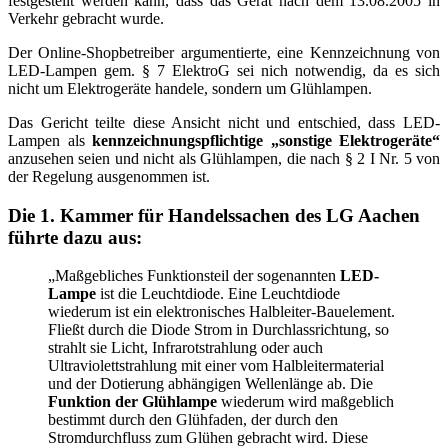
festgestellt werden kann, dass das Gerät nach dem 13.08.2005 in
Verkehr gebracht wurde.
Der Online-Shopbetreiber argumentierte, eine Kennzeichnung von
LED-Lampen gem. § 7 ElektroG sei nich notwendig, da es sich
nicht um Elektrogeräte handele, sondern um Glühlampen.
Das Gericht teilte diese Ansicht nicht und entschied, dass LED-
Lampen als
kennzeichnungspflichtige „sonstige Elektrogeräte“
anzusehen seien und nicht als Glühlampen, die nach § 2 I Nr. 5 von
der Regelung ausgenommen ist.
Die 1. Kammer für Handelssachen des LG Aachen
führte dazu aus:
„Maßgebliches Funktionsteil der sogenannten
LED-
Lampe
ist die Leuchtdiode. Eine Leuchtdiode
wiederum ist ein elektronisches Halbleiter-Bauelement.
Fließt durch die Diode Strom in Durchlassrichtung, so
strahlt sie Licht, Infrarotstrahlung oder auch
Ultraviolettstrahlung mit einer vom Halbleitermaterial
und der Dotierung abhängigen Wellenlänge ab. Die
Funktion der Glühlampe
wiederum wird maßgeblich
bestimmt durch den Glühfaden, der durch den
Stromdurchfluss zum Glühen gebracht wird. Diese