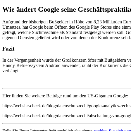
Wie ändert Google seine Geschäftsprakti
Aufgrund der bisherigen Bußgelder in Höhe von 8,23 Milliarden Eur
Umsatzes, hat Google beim Öffnen des Google Play Stores eine einmali
gefragt, welche Suchmaschine als Standard festgelegt werden soll. 
eigenen Diensten geliefert wird oder von denen der Konkurrenz sei da
Fazit
In der Vergangenheit wurde der Großkonzern öfter mit Bußgeldern ver
Handy-Betriebssystem Android anwendet, raubt der Konkurrenz die Ch
verhängt.
Hier finden Sie weitere Beiträge rund um den US-Giganten Google:
https://website-check.de/blog/datenschutzrecht/google-analytics-rec
https://website-check.de/blog/datenschutzrecht/abschaltung-von-goog
Falls Sie Ihren Internetauftritt rechtlich absichern,
melden Sie sich ger