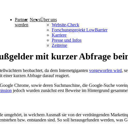
Partner
News
Über uns
werden
Website-Check
Forschungsprojekt LowBarrier
Karriere
Presse und Infos
Zeitreise
bußgelder mit kurzer Abfrage bei
tellwächtern beobachtet, da dem Internetgiganten
vorgeworfen wird
, s
 einer kurzen Abfrage darauf reagiert.
 Google Chrome, sowie deren Suchmaschine, die Google-Suche voreing
ssion
jedoch wurden zunächst erst Beweise im Hintergrund gesammel
 umgehört, in welchem Ausmaß sie von der verdrängenden Marketingst
entstehen bzw. entstanden sind. So soll herausgefunden werden, was G