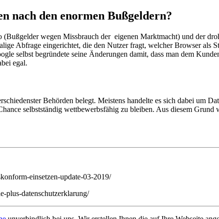
ken nach den enormen Bußgeldern?
o (Bußgelder wegen Missbrauch der eigenen Marktmacht) und der drohe
ge Abfrage eingerichtet, die den Nutzer fragt, welcher Browser als St
Google selbst begründete seine Änderungen damit, dass man dem Kunden
bei egal.
schiedenster Behörden belegt. Meistens handelte es sich dabei um Dat
ance selbstständig wettbewerbsfähig zu bleiben. Aus diesem Grund wur
htskonform-einsetzen-update-03-2019/
le-plus-datenschutzerklarung/
ne
unverbindlich bei uns. Wir erstellen Ihnen die auf Ihre Webseite a