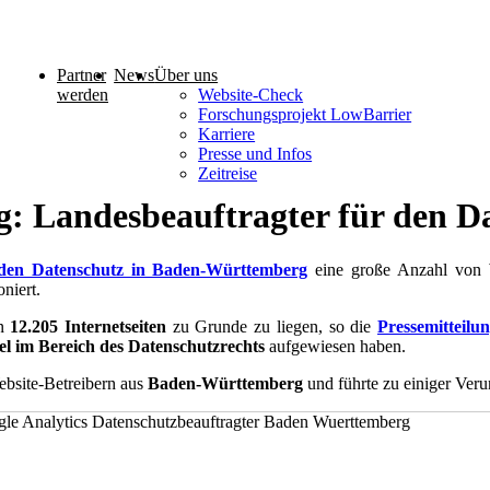
Partner
News
Über uns
werden
Website-Check
Forschungsprojekt LowBarrier
Karriere
Presse und Infos
Zeitreise
ng: Landesbeauftragter für den
 den Datenschutz in Baden-Württemberg
eine große Anzahl von W
niert.
on
12.205 Internetseiten
zu Grunde zu liegen, so die
Pressemitteilu
 im Bereich des Datenschutzrechts
aufgewiesen haben.
ebsite-Betreibern aus
Baden-Württemberg
und führte zu einiger Veru