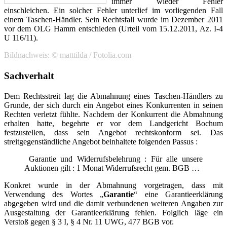
immer wieder Fehler
einschleichen. Ein solcher Fehler unterlief im vorliegenden Fall
einem Taschen-Händler. Sein Rechtsfall wurde im Dezember 2011
vor dem OLG Hamm entschieden (Urteil vom 15.12.2011, Az. I-4
U 116/11).
Bildnachweis: © matttilda / Fotolia.com
Sachverhalt
Dem Rechtsstreit lag die Abmahnung eines Taschen-Händlers zu
Grunde, der sich durch ein Angebot eines Konkurrenten in seinen
Rechten verletzt fühlte. Nachdem der Konkurrent die Abmahnung
erhalten hatte, begehrte er vor dem Landgericht Bochum
festzustellen, dass sein Angebot rechtskonform sei. Das
streitgegenständliche Angebot beinhaltete folgenden Passus :
Garantie und Widerrufsbelehrung : Für alle unsere
Auktionen gilt : 1 Monat Widerrufsrecht gem. BGB …
Konkret wurde in der Abmahnung vorgetragen, dass mit
Verwendung des Wortes „
Garantie
“ eine Garantieerklärung
abgegeben wird und die damit verbundenen weiteren Angaben zur
Ausgestaltung der Garantieerklärung fehlen. Folglich läge ein
Verstoß gegen § 3 I, § 4 Nr. 11 UWG, 477 BGB vor.