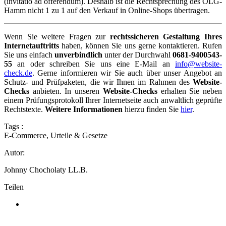
(invitatio ad offerendum). Deshalb ist die Rechtsprechung des OLG-
Hamm nicht 1 zu 1 auf den Verkauf in Online-Shops übertragen.
Wenn Sie weitere Fragen zur
rechtssicheren Gestaltung Ihres
Internetauftritts
haben, können Sie uns gerne kontaktieren. Rufen
Sie uns einfach
unverbindlich
unter der Durchwahl
0681-9400543-
55
an oder schreiben Sie uns eine E-Mail an
info@website-
check.de
. Gerne informieren wir Sie auch über unser Angebot an
Schutz- und Prüfpaketen, die wir Ihnen im Rahmen des
Website-
Checks
anbieten. In unseren
Website-Checks
erhalten Sie neben
einem Prüfungsprotokoll Ihrer Internetseite auch anwaltlich geprüfte
Rechtstexte.
Weitere Informationen
hierzu finden Sie
hier
.
Tags :
E-Commerce
,
Urteile & Gesetze
Autor:
Johnny Chocholaty LL.B.
Teilen