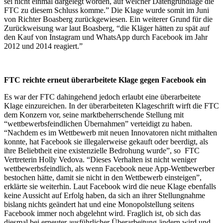
sei nicht einmal dargelegt worden, auf welcher Datengrundlage die
FTC zu diesem Schluss komme.” Die Klage wurde somit im Juni
von Richter Boasberg zurückgewiesen. Ein weiterer Grund für die
Zurückweisung war laut Boasberg, “die Kläger hätten zu spät auf
den Kauf von Instagram und WhatsApp durch Facebook im Jahr
2012 und 2014 reagiert.”
FTC reichte erneut überarbeitete Klage gegen Facebook ein
Es war der FTC dahingehend jedoch erlaubt eine überarbeitete
Klage einzureichen.
In der überarbeiteten Klageschrift wirft die FTC
dem Konzern vor, seine marktbeherrschende Stellung mit
“wettbewerbsfeindlichen Übernahmen” verteidigt zu haben.
“Nachdem es im Wettbewerb mit neuen Innovatoren nicht mithalten
konnte, hat Facebook sie illegalerweise gekauft oder beerdigt, als
ihre Beliebtheit eine existenzielle Bedrohung wurde”, so FTC
Vertreterin Holly Vedova. “Dieses Verhalten ist nicht weniger
wettbewerbsfeindlich, als wenn Facebook neue App-Wettbewerber
bestochen hätte, damit sie nicht in den Wettbewerb einsteigen”,
erklärte sie weiterhin. Laut Facebook wird die neue Klage ebenfalls
keine Aussicht auf Erfolg haben, da sich an ihrer Stellungnahme
bislang nichts geändert hat und eine Monopolstellung seitens
Facebook immer noch abgelehnt wird. Fraglich ist, ob sich das
diesmal bei erneuter ausführlicher Überarbeitung ändern wird und