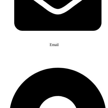
Email
info@website-check.de