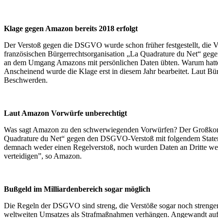
Klage gegen Amazon bereits 2018 erfolgt
Der Verstoß gegen die DSGVO wurde schon früher festgestellt, die V
französischen Bürgerrechtsorganisation „La Quadrature du Net“ geg
an dem Umgang Amazons mit persönlichen Daten übten. Warum hatte d
Anscheinend wurde die Klage erst in diesem Jahr bearbeitet. Laut Bürg
Beschwerden.
Laut Amazon Vorwürfe unberechtigt
Was sagt Amazon zu den schwerwiegenden Vorwürfen? Der Großkonzern
Quadrature du Net“ gegen den DSGVO-Verstoß mit folgendem Statement
demnach weder einen Regelverstoß, noch wurden Daten an Dritte weit
verteidigen”, so Amazon.
Bußgeld im Milliardenbereich sogar möglich
Die Regeln der DSGVO sind streng, die Verstöße sogar noch strenger
weltweiten Umsatzes als Strafmaßnahmen verhängen. Angewandt auf 