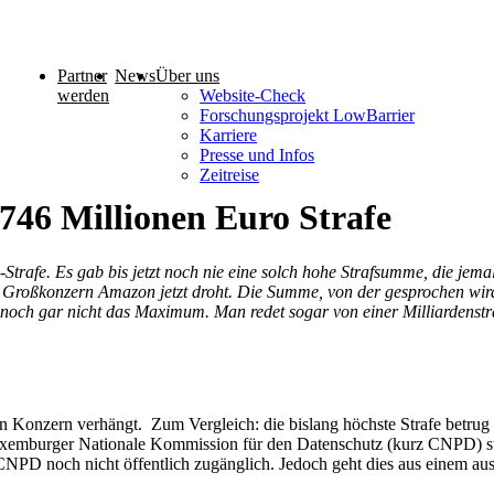
Partner
News
Über uns
werden
Website-Check
Forschungsprojekt LowBarrier
Karriere
Presse und Infos
Zeitreise
46 Millionen Euro Strafe
rafe. Es gab bis jetzt noch nie eine solch hohe Strafsumme, die jema
roßkonzern Amazon jetzt droht. Die Summe, von der gesprochen wird, l
och gar nicht das Maximum. Man redet sogar von einer Milliardenstr
 Konzern verhängt. Zum Vergleich: die bislang höchste Strafe betrug 
burger Nationale Kommission für den Datenschutz (kurz CNPD) stell
D noch nicht öffentlich zugänglich. Jedoch geht dies aus einem ausfü