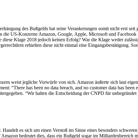
erhängung des Bußgelds hat seine Verankerungen somit nicht erst seit 
en die US-Konzerne Amazon, Google, Apple, Microsoft und Facebook vo
iese Klage 2018 jedoch keinen Erfolg? War die Klage weder zulässig 
errechtlern erhielten diese nicht einmal eine Eingangsbestätigung. Somi
 weist jegliche Vorwürfe von sich. Amazon äußerte sich laut eigener
: “There has been no data breach, and no customer data has been exp
ergegeben. “Wir halten die Entscheidung der CNPD für unbegründet un
. Handelt es sich um einen Verstoß im Sinne eines besonders schweren 
Amazon bedeutet dies, dass ein Bußgeld sogar im Milliardenbereich 