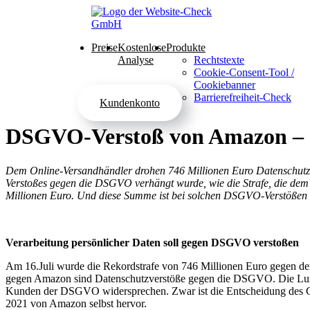
Preise
Kostenlose
Produkte
Analyse
Rechtstexte
Cookie-Consent-Tool /
Cookiebanner
Barrierefreiheit-Check
Kundenkonto
DSGVO-Verstoß von Amazon – 7
Dem Online-Versandhändler drohen 746 Millionen Euro Datenschutz-St
Verstoßes gegen die DSGVO verhängt wurde, wie die Strafe, die dem G
Millionen Euro. Und diese Summe ist bei solchen DSGVO-Verstößen n
Verarbeitung persönlicher Daten soll gegen DSGVO verstoßen
Am 16.Juli wurde die Rekordstrafe von 746 Millionen Euro gegen den
gegen Amazon sind Datenschutzverstöße gegen die DSGVO. Die Luxem
Kunden der DSGVO widersprechen. Zwar ist die Entscheidung des CNP
2021 von Amazon selbst hervor.