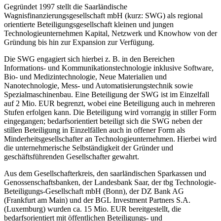
Gegründet 1997 stellt die Saarländische
Wagnisfinanzierungsgesellschaft mbH (kurz: SWG) als regional
orientierte Beteiligungsgesellschaft kleinen und jungen
Technologieunternehmen Kapital, Netzwerk und Knowhow von der
Gründung bis hin zur Expansion zur Verfügung.
Die SWG engagiert sich hierbei z. B. in den Bereichen
Informations- und Kommunikationstechnologie inklusive Software,
Bio- und Medizintechnologie, Neue Materialien und
Nanotechnologie, Mess- und Automatisierungstechnik sowie
Spezialmaschinenbau. Eine Beteiligung der SWG ist im Einzelfall
auf 2 Mio. EUR begrenzt, wobei eine Beteiligung auch in mehreren
Stufen erfolgen kann. Die Beteiligung wird vorrangig in stiller Form
eingegangen; bedarfsorientiert beteiligt sich die SWG neben der
stillen Beteiligung in Einzelfällen auch in offener Form als
Minderheitsgesellschafter an Technologieunternehmen. Hierbei wird
die unternehmerische Selbständigkeit der Gründer und
geschäftsführenden Gesellschafter gewahrt.
Aus dem Gesellschafterkreis, den saarländischen Sparkassen und
Genossenschaftsbanken, der Landesbank Saar, der tbg Technologie-
Beteiligungs-Gesellschaft mbH (Bonn), der DZ Bank AG
(Frankfurt am Main) und der BGL Investment Partners S.A.
(Luxemburg) wurden ca. 15 Mio. EUR bereitgestellt, die
bedarfsorientiert mit öffentlichen Beteiligungs- und