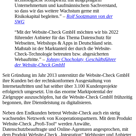
Unternehmertum und kaufmännischem Sachverstand,
so dass wir das weitere Wachstum gerne mit
Risikokapital begleiten.” –
Rolf Sootzmann von der
SWG
“Mit der Website-Check GmbH möchten wir bis 2022
führender Anbieter für das Thema Datenschutz für
Webseiten, Webshops & Apps in Deutschland sein.
Maßstab ist der Marktanteil der durch die Website-
Check-Technologie betreuten bzw. abgesicherten
Webauftritte.” –
Johnny Chocholaty, Geschäftsführer
der Website-Check GmbH
Seit Gründung im Jahr 2013 unterstützt die Website-Check GmbH
ihre Kunden bei der rechtskonformen Ausgestaltung von
Internetauftritten und hat seither über 3.100 Kundenprojekte
erfolgreich umgesetzt. Um das enorme Marktpotential der
Zielgruppe auszuschöpfen, hat die Website-Check GmbH frühzeitig
begonnen, ihre Dienstleistung zu digitalisieren.
Neben den Endkunden betreut Website-Check auch ein stetig
wachsendes Netzwerk von Kooperationspartnern. Mit dem Produkt
Website-Check „Profi-Tool“ werden Anwälte,
Datenschutzbeauftragte und Online-Agenturen angesprochen, mit
dem Produkt Website-Check „Integration“ Webhoster und Anbieter