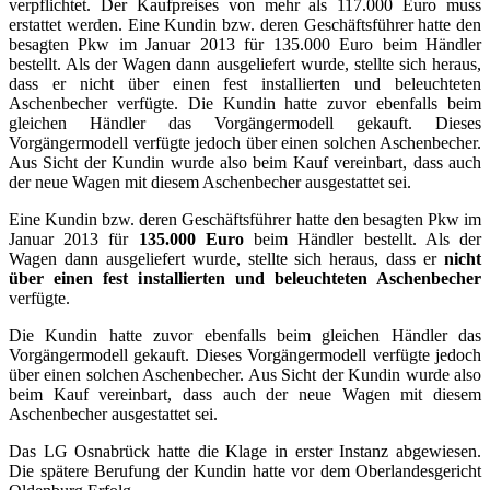
verpflichtet. Der Kaufpreises von mehr als 117.000 Euro muss
erstattet werden. Eine Kundin bzw. deren Geschäftsführer hatte den
besagten Pkw im Januar 2013 für 135.000 Euro beim Händler
bestellt. Als der Wagen dann ausgeliefert wurde, stellte sich heraus,
dass er nicht über einen fest installierten und beleuchteten
Aschenbecher verfügte. Die Kundin hatte zuvor ebenfalls beim
gleichen Händler das Vorgängermodell gekauft. Dieses
Vorgängermodell verfügte jedoch über einen solchen Aschenbecher.
Aus Sicht der Kundin wurde also beim Kauf vereinbart, dass auch
der neue Wagen mit diesem Aschenbecher ausgestattet sei.
Eine Kundin bzw. deren Geschäftsführer hatte den besagten Pkw im
Januar 2013 für
135.000 Euro
beim Händler bestellt. Als der
Wagen dann ausgeliefert wurde, stellte sich heraus, dass er
nicht
über einen fest installierten und beleuchteten Aschenbecher
verfügte.
Die Kundin hatte zuvor ebenfalls beim gleichen Händler das
Vorgängermodell gekauft. Dieses Vorgängermodell verfügte jedoch
über einen solchen Aschenbecher. Aus Sicht der Kundin wurde also
beim Kauf vereinbart, dass auch der neue Wagen mit diesem
Aschenbecher ausgestattet sei.
Das LG Osnabrück hatte die Klage in erster Instanz abgewiesen.
Die spätere Berufung der Kundin hatte vor dem Oberlandesgericht