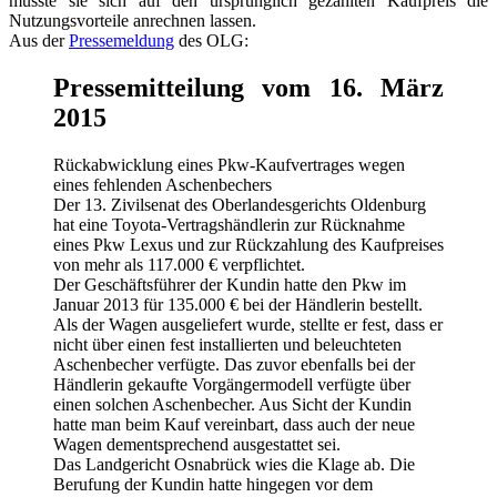
musste sie sich auf den ursprünglich gezahlten Kaufpreis die
Nutzungsvorteile anrechnen lassen.
Aus der
Pressemeldung
des OLG:
Pressemitteilung vom 16. März
2015
Rückabwicklung eines Pkw-Kaufvertrages wegen
eines fehlenden Aschenbechers
Der 13. Zivilsenat des Oberlandesgerichts Oldenburg
hat eine Toyota-Vertragshändlerin zur Rücknahme
eines Pkw Lexus und zur Rückzahlung des Kaufpreises
von mehr als 117.000 € verpflichtet.
Der Geschäftsführer der Kundin hatte den Pkw im
Januar 2013 für 135.000 € bei der Händlerin bestellt.
Als der Wagen ausgeliefert wurde, stellte er fest, dass er
nicht über einen fest installierten und beleuchteten
Aschenbecher verfügte. Das zuvor ebenfalls bei der
Händlerin gekaufte Vorgängermodell verfügte über
einen solchen Aschenbecher. Aus Sicht der Kundin
hatte man beim Kauf vereinbart, dass auch der neue
Wagen dementsprechend ausgestattet sei.
Das Landgericht Osnabrück wies die Klage ab. Die
Berufung der Kundin hatte hingegen vor dem