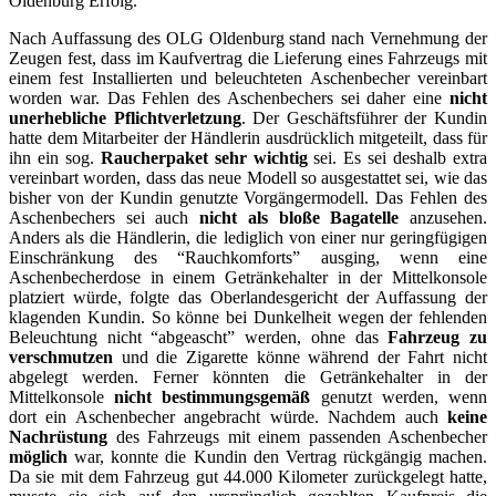
Oldenburg Erfolg.
Nach Auffassung des OLG Oldenburg stand nach Vernehmung der
Zeugen fest, dass im Kaufvertrag die Lieferung eines Fahrzeugs mit
einem fest Installierten und beleuchteten Aschenbecher vereinbart
worden war. Das Fehlen des Aschenbechers sei daher eine
nicht
unerhebliche Pflichtverletzung
. Der Geschäftsführer der Kundin
hatte dem Mitarbeiter der Händlerin ausdrücklich mitgeteilt, dass für
ihn ein sog.
Raucherpaket sehr wichtig
sei. Es sei deshalb extra
vereinbart worden, dass das neue Modell so ausgestattet sei, wie das
bisher von der Kundin genutzte Vorgängermodell. Das Fehlen des
Aschenbechers sei auch
nicht als bloße Bagatelle
anzusehen.
Anders als die Händlerin, die lediglich von einer nur geringfügigen
Einschränkung des “Rauchkomforts” ausging, wenn eine
Aschenbecherdose in einem Getränkehalter in der Mittelkonsole
platziert würde, folgte das Oberlandesgericht der Auffassung der
klagenden Kundin. So könne bei Dunkelheit wegen der fehlenden
Beleuchtung nicht “abgeascht” werden, ohne das
Fahrzeug zu
verschmutzen
und die Zigarette könne während der Fahrt nicht
abgelegt werden. Ferner könnten die Getränkehalter in der
Mittelkonsole
nicht bestimmungsgemäß
genutzt werden, wenn
dort ein Aschenbecher angebracht würde. Nachdem auch
keine
Nachrüstung
des Fahrzeugs mit einem passenden Aschenbecher
möglich
war, konnte die Kundin den Vertrag rückgängig machen.
Da sie mit dem Fahrzeug gut 44.000 Kilometer zurückgelegt hatte,