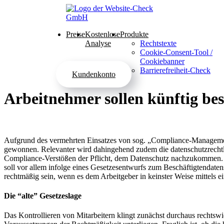
Preise
Kostenlose
Produkte
Analyse
Rechtstexte
Cookie-Consent-Tool /
Cookiebanner
Barrierefreiheit-Check
Kundenkonto
Arbeitnehmer sollen künftig be
Aufgrund des vermehrten Einsatzes von sog. „Compliance-Manageme
gewonnen. Relevanter wird dahingehend zudem die datenschutzrechtli
Compliance-Verstößen der Pflicht, dem Datenschutz nachzukommen. D
soll vor allem infolge eines Gesetzesentwurfs zum Beschäftigtendate
rechtmäßig sein, wenn es dem Arbeitgeber in keinster Weise mittels 
Die “alte” Gesetzeslage
Das Kontrollieren von Mitarbeitern klingt zunächst durchaus rechts