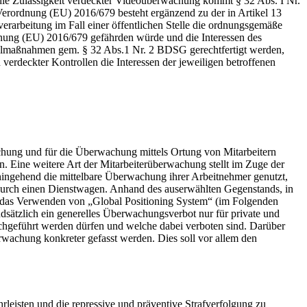
 die Zulässigkeit verdeckter Videoüberwachung kommt § 32 Abs. I Nr.
Verordnung (EU) 2016/679 besteht ergänzend zu der in Artikel 13
rarbeitung im Fall einer öffentlichen Stelle die ordnungsgemäße
rdnung (EU) 2016/679 gefährden würde und die Interessen des
rollmaßnahmen gem. § 32 Abs.1 Nr. 2 BDSG gerechtfertigt werden,
 verdeckter Kontrollen die Interessen der jeweiligen betroffenen
chung und für die Überwachung mittels Ortung von Mitarbeitern
n. Eine weitere Art der Mitarbeiterüberwachung stellt im Zuge der
hingehend die mittelbare Überwachung ihrer Arbeitnehmer genutzt,
. durch einen Dienstwagen. Anhand des auserwählten Gegenstands, in
auch das Verwenden von „Global Positioning System“ (im Folgenden
dsätzlich ein generelles Überwachungsverbot nur für private und
chgeführt werden dürfen und welche dabei verboten sind. Darüber
erwachung konkreter gefasst werden.
Dies soll vor allem den
leisten und die repressive und präventive Strafverfolgung zu