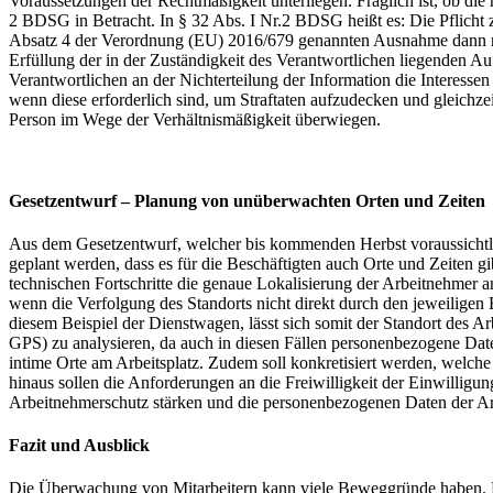
Voraussetzungen der Rechtmäßigkeit unterliegen. Fraglich ist, ob di
2 BDSG in Betracht. In § 32 Abs. I Nr.2 BDSG heißt es: Die Pflicht 
Absatz 4 der Verordnung (EU) 2016/679 genannten Ausnahme dann nicht
Erfüllung der in der Zuständigkeit des Verantwortlichen liegenden A
Verantwortlichen an der Nichterteilung der Information die Intere
wenn diese erforderlich sind, um Straftaten aufzudecken und gleichzei
Person im Wege der Verhältnismäßigkeit überwiegen.
Gesetzentwurf – Planung von unüberwachten Orten und Zeiten
Aus dem Gesetzentwurf, welcher bis kommenden Herbst voraussichtlic
geplant werden, dass es für die Beschäftigten auch Orte und Zeiten 
technischen Fortschritte die genaue Lokalisierung der Arbeitnehmer
wenn die Verfolgung des Standorts nicht direkt durch den jeweilige
diesem Beispiel der Dienstwagen, lässt sich somit der Standort des A
GPS) zu analysieren, da auch in diesen Fällen personenbezogene Date
intime Orte am Arbeitsplatz. Zudem soll konkretisiert werden, welc
hinaus sollen
die Anforderungen an die Freiwilligkeit der Einwilli
Arbeitnehmerschutz stärken und die personenbezogenen Daten der A
Fazit und Ausblick
Die Überwachung von Mitarbeitern kann viele Beweggründe haben. Prim