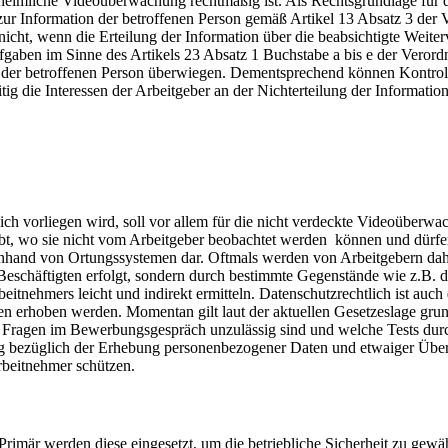
e heimliche Videoüberwachung rechtmäßig ist. Als Rechtsgrundlage für
zur Information der betroffenen Person gemäß Artikel 13 Absatz 3 der 
, wenn die Erteilung der Information über die beabsichtigte Weiterve
ufgaben im Sinne des Artikels 23 Absatz 1 Buchstabe a bis e der Vero
ssen der betroffenen Person überwiegen. Dementsprechend können Kont
tig die Interessen der Arbeitgeber an der Nichterteilung der Information
h vorliegen wird, soll vor allem für die nicht verdeckte Videoüberwa
gibt, wo sie nicht vom Arbeitgeber beobachtet werden können und dürfe
 anhand von Ortungssystemen dar. Oftmals werden von Arbeitgebern da
n Beschäftigten erfolgt, sondern durch bestimmte Gegenstände wie z.B
rbeitnehmers leicht und indirekt ermitteln. Datenschutzrechtlich ist 
n erhoben werden. Momentan gilt laut der aktuellen Gesetzeslage grun
he Fragen im Bewerbungsgespräch unzulässig sind und welche Tests dur
gung bezüglich der Erhebung personenbezogener Daten und etwaiger Üb
rbeitnehmer schützen.
är werden diese eingesetzt, um die betriebliche Sicherheit zu gewähr