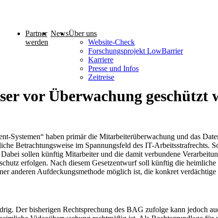
Partner
News
Über uns
werden
Website-Check
Forschungsprojekt LowBarrier
Karriere
Presse und Infos
Zeitreise
sser vor Überwachung geschützt
nt-Systemen“ haben primär die Mitarbeiterüberwachung und das Date
che Betrachtungsweise im Spannungsfeld des IT-Arbeitsstrafrechts. S
abei sollen künftig Mitarbeiter und die damit verbundene Verarbeitu
nschutz erfolgen. Nach diesem Gesetzentwurf soll künftig die heimlich
einer anderen Aufdeckungsmethode möglich ist, die konkret verdächtige
widrig. Der bisherigen Rechtsprechung des BAG zufolge kann jedoch a