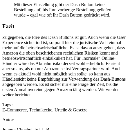
Mit dieser Einstellung gibt der Dash Button keine
Bestellung auf, bis Ihre vorherige Bestellung geliefert
wurde – egal wie oft Ihr Dash Button gedrückt wird.
Fazit
Zugegeben, die Idee des Dash-Buttons ist gut. Auch wenn die User-
Experience sicher toll ist, so prallt hier die juristische Welt einmal
mehr auf die betriebswirtschaftliche. Es ist davon auszugehen, dass
Amazon die oben beschriebenen rechtlichen Risiken kennt und
betriebswirtschaftlich einkalkuliert hat. Für „normale“ Online-
Händler wäre das Abmahnrisiko derzeit wohl erheblich. Es sieht
aber so aus, als ob nur Amazon selbst Vertragspartner wird. Auch
wenn es aktuell wohl nicht möglich sein sollte, so kann aus
Händlersicht keine Empfehlung zur Verwendung des Dash-Buttons
abgegeben werden. Es ist sicher nur eine Frage der Zeit, bis die
ersten Abmahnvereine gegen Amazon tätig werden. Wir werden
weiter berichten.
Tags :
E-Commerce
,
Technikecke
,
Urteile & Gesetze
Autor:
Johnny Chocholaty LL.B.