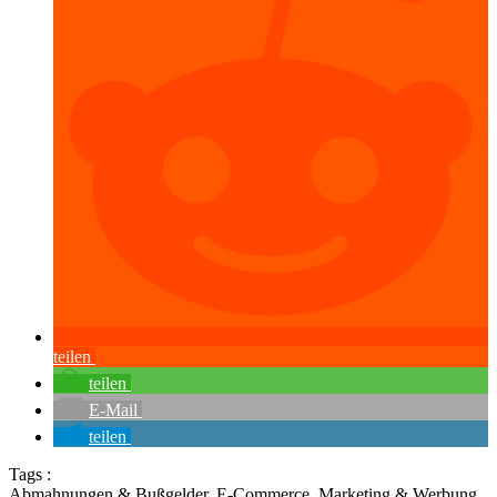
teilen
teilen
E-Mail
teilen
Tags :
Abmahnungen & Bußgelder
,
E-Commerce
,
Marketing & Werbung
,