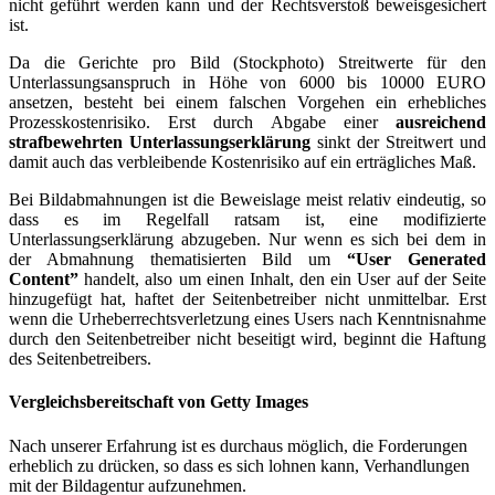
nicht geführt werden kann und der Rechtsverstoß beweisgesichert
ist.
Da die Gerichte pro Bild (Stockphoto) Streitwerte für den
Unterlassungsanspruch in Höhe von 6000 bis 10000 EURO
ansetzen, besteht bei einem falschen Vorgehen ein erhebliches
Prozesskostenrisiko. Erst durch Abgabe einer
ausreichend
strafbewehrten Unterlassungserklärung
sinkt der Streitwert und
damit auch das verbleibende Kostenrisiko auf ein erträgliches Maß.
Bei Bildabmahnungen ist die Beweislage meist relativ eindeutig, so
dass es im Regelfall ratsam ist, eine modifizierte
Unterlassungserklärung abzugeben. Nur wenn es sich bei dem in
der Abmahnung thematisierten Bild um
“User Generated
Content”
handelt, also um einen Inhalt, den ein User auf der Seite
hinzugefügt hat, haftet der Seitenbetreiber nicht unmittelbar. Erst
wenn die Urheberrechtsverletzung eines Users nach Kenntnisnahme
durch den Seitenbetreiber nicht beseitigt wird, beginnt die Haftung
des Seitenbetreibers.
Vergleichsbereitschaft von Getty Images
Nach unserer Erfahrung ist es durchaus möglich, die Forderungen
erheblich zu drücken, so dass es sich lohnen kann, Verhandlungen
mit der Bildagentur aufzunehmen.