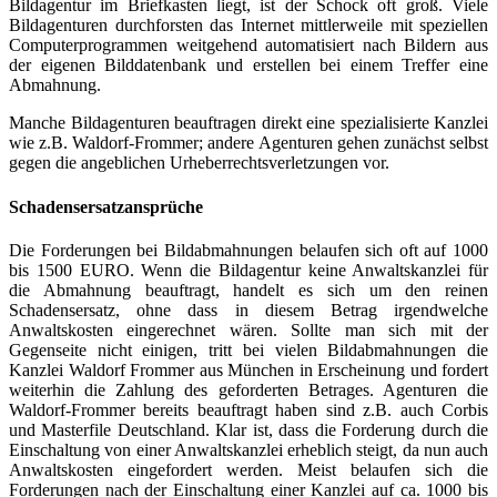
Bildagentur im Briefkasten liegt, ist der Schock oft groß. Viele
Bildagenturen durchforsten das Internet mittlerweile mit speziellen
Computerprogrammen weitgehend automatisiert nach Bildern aus
der eigenen Bilddatenbank und erstellen bei einem Treffer eine
Abmahnung.
Manche Bildagenturen beauftragen direkt eine spezialisierte Kanzlei
wie z.B. Waldorf-Frommer; andere Agenturen gehen zunächst selbst
gegen die angeblichen Urheberrechtsverletzungen vor.
Schadensersatzansprüche
Die Forderungen bei Bildabmahnungen belaufen sich oft auf 1000
bis 1500 EURO. Wenn die Bildagentur keine Anwaltskanzlei für
die Abmahnung beauftragt, handelt es sich um den reinen
Schadensersatz, ohne dass in diesem Betrag irgendwelche
Anwaltskosten eingerechnet wären. Sollte man sich mit der
Gegenseite nicht einigen, tritt bei vielen Bildabmahnungen die
Kanzlei Waldorf Frommer aus München in Erscheinung und fordert
weiterhin die Zahlung des geforderten Betrages. Agenturen die
Waldorf-Frommer bereits beauftragt haben sind z.B. auch Corbis
und Masterfile Deutschland. Klar ist, dass die Forderung durch die
Einschaltung von einer Anwaltskanzlei erheblich steigt, da nun auch
Anwaltskosten eingefordert werden. Meist belaufen sich die
Forderungen nach der Einschaltung einer Kanzlei auf ca. 1000 bis