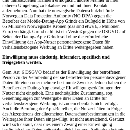
und transsexuellen Männern ermöglicht, andere Männer in ihrer
näheren Umgebung zu lokalisieren und mit ihnen Kontakt
aufzunehmen. Nun hat die norwegische Datenschutzbehörde
Norwegian Data Protection Authority (NO DPA) gegen die
Betreiber der Mobile-Dating-App Grindr ein Bußgeld in Höhe von
65 Millionen Norwegische Kronen (das sind etwa 6,5 Millionen
Euro) verhängt. Grund dafür ist ein Verstoß gegen die DSGVO auf
Seiten der Dating- App: Grindr soll ohne die erforderliche
Einwilligung der App-Nutzer personenbezogene Daten für
verhaltensbezogene Werbung an Dritte weitergegeben haben.
Einwilligung muss eindeutig, informiert, spezifisch und
freigegeben werden.
Gem. Art. 6 DSGVO bedarf es der Einwilligung der betroffenen
Person zu der Verarbeitung der sie betreffenden personenbezogenen
Daten für einen oder mehrere bestimmte Zwecke. Jedoch haben die
Betreiber der Dating-App etwaige EInwilligungserklärungen der
Nutzer nicht eingeholt. Eine nachträgliche Zustimmung, sog.
Genehmigungen zur Weitergabe ihrer Daten an Dritte für
verhaltensbezogene Werbung, ist zudem ebenfalls nicht erfolgt.
Auch die Berufung der App-Betreiber, die Nutzer hätten in Folge
des Akzeptierens der allgemeinen Datenschutzbestimmungen in die
Weitergabe ihrer Daten eingewilligt, ist nicht ausreichend. Gestützt
wird sich darauf, dass dies einem Zwang einer Einwilligung
bezüglich einer Datenweitergabe gleichkomme. Außerdem betonte