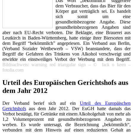
Das Wort „bekömmlich“ suggeriere
dem Verbraucher, dass das Bier für den
Körper gut verträglich sei. Es handelt
sich somit um eine
gesundheitsbezogene Angabe. Diese
gesundheitsbezogenen Angaben sind
aber nach EU-Recht verboten. Die Beklagte, eine Brauerei aus
Leutkirch in Baden-Württemberg, hatte einige ihrer Biersorten mit
dem Begriff “bekömmlich” angepriesen. Ein Verband aus Berlin,
(Verband Sozialer Wettbewerb – VSW) beanstandete, dass der
Begriff die Gefahren des Trinkens von Alkohol verschweigt und
erwirkte ein einstweiliges Verbot der Werbung mit dem Begriff.
Bildnachweis: warning red triangular sign – ©
lack o keen
–
fotolia.com
Urteil des Europäischen Gerichtshofs aus
dem Jahr 2012
Der Verband berief sich auf ein
Urteil des Europäischen
Gerichtshofs
aus dem Jahr 2012. Der EuGH hatte damals das
Verbot bestätigt, für Getränke mit einem Alkoholgehalt von mehr als
1,2 Volumenprozent mit gesundheitsbezogenen Angaben zu
werben. Es wurde untersagt, die Bezeichnung „bekömmlich“,
verbunden mit dem Hinweis auf einen reduzierten Gehalt an