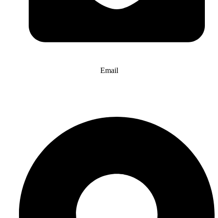
Email
info@website-check.de