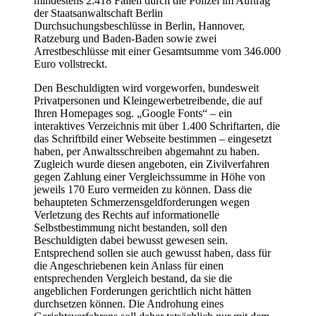
mindestens 2.418 Fällen durch die Polizei im Auftrag
der Staatsanwaltschaft Berlin
Durchsuchungsbeschlüsse in Berlin, Hannover,
Ratzeburg und Baden-Baden sowie zwei
Arrestbeschlüsse mit einer Gesamtsumme vom 346.000
Euro vollstreckt.
Den Beschuldigten wird vorgeworfen, bundesweit
Privatpersonen und Kleingewerbetreibende, die auf
Ihren Homepages sog. „Google Fonts“ – ein
interaktives Verzeichnis mit über 1.400 Schriftarten, die
das Schriftbild einer Webseite bestimmen – eingesetzt
haben, per Anwaltsschreiben abgemahnt zu haben.
Zugleich wurde diesen angeboten, ein Zivilverfahren
gegen Zahlung einer Vergleichssumme in Höhe von
jeweils 170 Euro vermeiden zu können. Dass die
behaupteten Schmerzensgeldforderungen wegen
Verletzung des Rechts auf informationelle
Selbstbestimmung nicht bestanden, soll den
Beschuldigten dabei bewusst gewesen sein.
Entsprechend sollen sie auch gewusst haben, dass für
die Angeschriebenen kein Anlass für einen
entsprechenden Vergleich bestand, da sie die
angeblichen Forderungen gerichtlich nicht hätten
durchsetzen können. Die Androhung eines