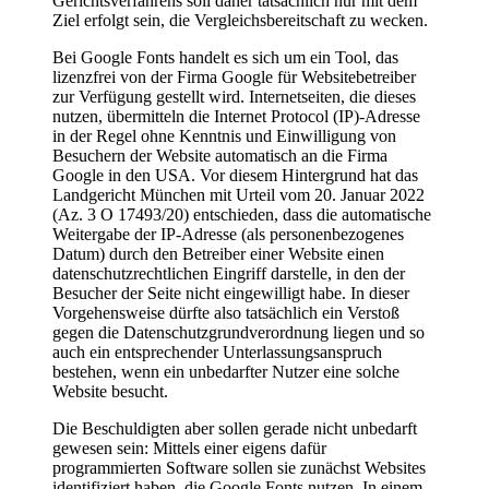
Gerichtsverfahrens soll daher tatsächlich nur mit dem
Ziel erfolgt sein, die Vergleichsbereitschaft zu wecken.
Bei Google Fonts handelt es sich um ein Tool, das
lizenzfrei von der Firma Google für Websitebetreiber
zur Verfügung gestellt wird. Internetseiten, die dieses
nutzen, übermitteln die Internet Protocol (IP)‑Adresse
in der Regel ohne Kenntnis und Einwilligung von
Besuchern der Website automatisch an die Firma
Google in den
USA
. Vor diesem Hintergrund hat das
Landgericht München mit Urteil vom 20. Januar 2022
(Az. 3 O 17493/20) entschieden, dass die automatische
Weitergabe der IP‑Adresse (als personenbezogenes
Datum) durch den Betreiber einer Website einen
datenschutzrechtlichen Eingriff darstelle, in den der
Besucher der Seite nicht eingewilligt habe. In dieser
Vorgehensweise dürfte also tatsächlich ein Verstoß
gegen die Datenschutzgrundverordnung liegen und so
auch ein entsprechender Unterlassungsanspruch
bestehen, wenn ein unbedarfter Nutzer eine solche
Website besucht.
Die Beschuldigten aber sollen gerade nicht unbedarft
gewesen sein: Mittels einer eigens dafür
programmierten Software sollen sie zunächst Websites
identifiziert haben, die Google Fonts nutzen. In einem