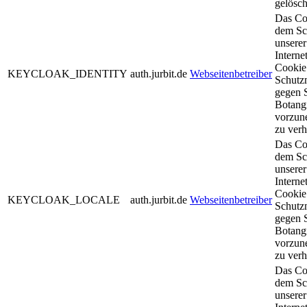
gelösch
Das Co
dem Sc
unserer
Interne
Cookie
KEYCLOAK_IDENTITY
auth.jurbit.de
Webseitenbetreiber
Schut
gegen 
Botangr
vorzun
zu verh
Das Co
dem Sc
unserer
Interne
Cookie
KEYCLOAK_LOCALE
auth.jurbit.de
Webseitenbetreiber
Schut
gegen 
Botangr
vorzun
zu verh
Das Co
dem Sc
unserer