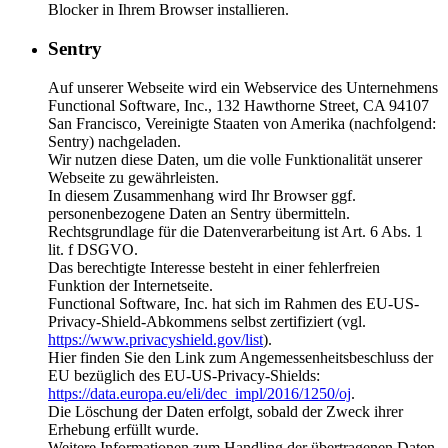
Blocker in Ihrem Browser installieren.
Sentry
Auf unserer Webseite wird ein Webservice des Unternehmens
Functional Software, Inc., 132 Hawthorne Street, CA 94107
San Francisco, Vereinigte Staaten von Amerika (nachfolgend:
Sentry) nachgeladen.
Wir nutzen diese Daten, um die volle Funktionalität unserer
Webseite zu gewährleisten.
In diesem Zusammenhang wird Ihr Browser ggf.
personenbezogene Daten an Sentry übermitteln.
Rechtsgrundlage für die Datenverarbeitung ist Art. 6 Abs. 1
lit. f DSGVO.
Das berechtigte Interesse besteht in einer fehlerfreien
Funktion der Internetseite.
Functional Software, Inc. hat sich im Rahmen des EU-US-
Privacy-Shield-Abkommens selbst zertifiziert (vgl.
https://www.privacyshield.gov/list
).
Hier finden Sie den Link zum Angemessenheitsbeschluss der
EU bezüglich des EU-US-Privacy-Shields:
https://data.europa.eu/eli/dec_impl/2016/1250/oj
.
Die Löschung der Daten erfolgt, sobald der Zweck ihrer
Erhebung erfüllt wurde.
Weitere Informationen zum Handling der übertragenen Daten