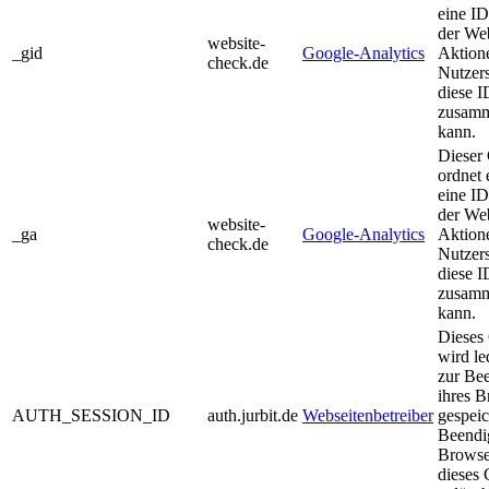
eine ID
der Web
website-
_gid
Google-Analytics
Aktion
check.de
Nutzers
diese I
zusamm
kann.
Dieser
ordnet
eine ID
der Web
website-
_ga
Google-Analytics
Aktion
check.de
Nutzers
diese I
zusamm
kann.
Dieses
wird le
zur Be
ihres B
AUTH_SESSION_ID
auth.jurbit.de
Webseitenbetreiber
gespeic
Beendi
Browse
dieses