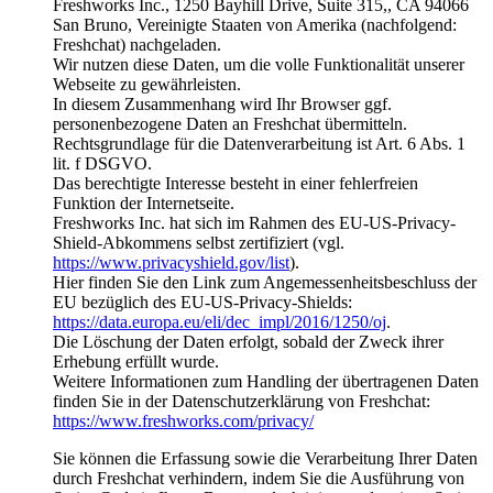
Freshworks Inc., 1250 Bayhill Drive, Suite 315,, CA 94066
San Bruno, Vereinigte Staaten von Amerika (nachfolgend:
Freshchat) nachgeladen.
Wir nutzen diese Daten, um die volle Funktionalität unserer
Webseite zu gewährleisten.
In diesem Zusammenhang wird Ihr Browser ggf.
personenbezogene Daten an Freshchat übermitteln.
Rechtsgrundlage für die Datenverarbeitung ist Art. 6 Abs. 1
lit. f DSGVO.
Das berechtigte Interesse besteht in einer fehlerfreien
Funktion der Internetseite.
Freshworks Inc. hat sich im Rahmen des EU-US-Privacy-
Shield-Abkommens selbst zertifiziert (vgl.
https://www.privacyshield.gov/list
).
Hier finden Sie den Link zum Angemessenheitsbeschluss der
EU bezüglich des EU-US-Privacy-Shields:
https://data.europa.eu/eli/dec_impl/2016/1250/oj
.
Die Löschung der Daten erfolgt, sobald der Zweck ihrer
Erhebung erfüllt wurde.
Weitere Informationen zum Handling der übertragenen Daten
finden Sie in der Datenschutzerklärung von Freshchat:
https://www.freshworks.com/privacy/
Sie können die Erfassung sowie die Verarbeitung Ihrer Daten
durch Freshchat verhindern, indem Sie die Ausführung von