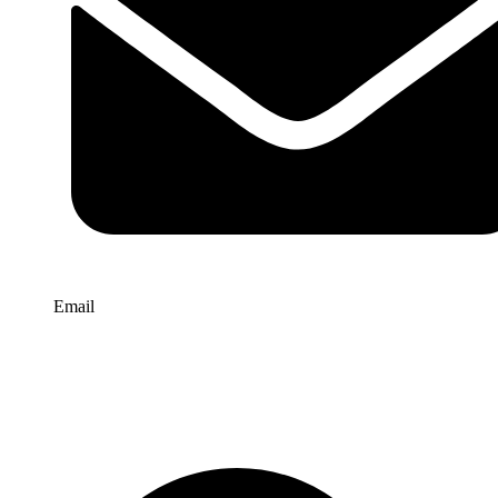
Email
info@website-check.de