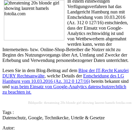
In einem einstweiligen
Verfügungsverfahren hat das
Landgericht Hamburg nun mit
Entscheidung vom 10.03.2016
(Az. 312 0 127/16) entschieden,
dass der Einsatz von Google-
Analytics rechtswidrig ist und
von Wettbewerbern abgemahnt
werden kann, wenn der
Internetseiten- bzw. Online-Shop-Betreiber die Nutzer nicht zu
Beginn des Nutzungsvorgangs über Art, Umfang und Zwecke der
Erhebung und Verwendung personenbezogener Daten unterrichtet.
Lesen Sie in dem Blog-Beitrag auf dem
Blog der IT-Recht Kanzlei
DURY Rechtsanwälte
, welche Details der
Entscheidung des LG
Hamburg vom 10.03.2016 (Az. 312 0 127/16)
bereits bekannt sind
und
was beim Einsatz von Google-Analytics datenschutzrechtlich
zu beachten ist.
Bildquelle: threatening 20s blonde girl showing laurent hamels fotolia.com
Tags :
Datenschutz
,
Google
,
Technikecke
,
Urteile & Gesetze
Autor: