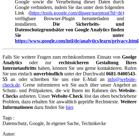
Google sowie die Verarbeitung dieser Daten durch
Google verhindern, indem Sie das unter dem folgenden
Link (
https://tools.google.com/dlpage/gaoptout?hl=de
)
verfügbare Browser-Plugin herunterladen und
installieren.
Die Sicherheits- und
Datenschutzgrundsätze von Google Analytics finden
Sie unter
https://www.google.com/intl/de/analytics/learn/privacy.html
Falls Sie weitere Fragen zum rechtskonformen Einsatz von
Goolge
Analytics
oder zur
rechtssicheren Gestaltung Ihres
Internetauftritts
haben, können Sie uns gerne kontaktieren. Rufen
Sie uns einfach
unverbindlich
unter der Durchwahl
0681-9400543-
55
an oder schreiben Sie uns eine E-Mail an
info@website-
check.de
. Gerne informieren wir Sie auch über unser Angebot an
Schutz- und Prüfpaketen, die wir Ihnen im Rahmen des
Website-
Checks
anbieten. Unser
Website-Check
löst das oben beschriebene
Problem, dazu erhalten Sie anwaltlich geprüfte Rechtstexte.
Weitere
Informationen
dazu finden Sie
hier
.
Tags :
Datenschutz
,
Google
,
In eigener Sache
,
Technikecke
Autor: