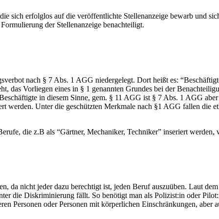
e sich erfolglos auf die veröffentlichte Stellenanzeige bewarb und sich
r Formulierung der Stellenanzeige benachteiligt.
verbot nach § 7 Abs. 1 AGG niedergelegt. Dort heißt es: “Beschäftigt
eht, das Vorliegen eines in § 1 genannten Grundes bei der Benachteilig
 Beschäftigte in diesem Sinne, gem. § 11 AGG ist § 7 Abs. 1 AGG aber 
ert werden. Unter die geschützten Merkmale nach §1 AGG fallen die eth
erufe, die z.B als “Gärtner, Mechaniker, Techniker” inseriert werden, 
en, da nicht jeder dazu berechtigt ist, jeden Beruf auszuüben. Laut dem
ter die Diskriminierung fällt. So benötigt man als Polizist:in oder Pilo
lteren Personen oder Personen mit körperlichen Einschränkungen, aber 