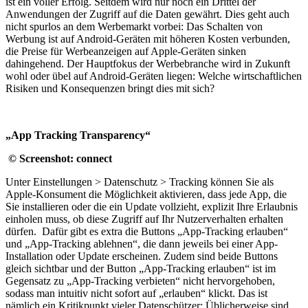
ist ein voller Erfolg. Seitdem wird nur noch ein Drittel der
Anwendungen der Zugriff auf die Daten gewährt. Dies geht auch
nicht spurlos an dem Werbemarkt vorbei: Das Schalten von
Werbung ist auf Android-Geräten mit höheren Kosten verbunden,
die Preise für Werbeanzeigen auf Apple-Geräten sinken
dahingehend. Der Hauptfokus der Werbebranche wird in Zukunft
wohl oder übel auf Android-Geräten liegen: Welche wirtschaftlichen
Risiken und Konsequenzen bringt dies mit sich?
„App Tracking Transparency“
© Screenshot: connect
Unter Einstellungen > Datenschutz > Tracking können Sie als
Apple-Konsument die Möglichkeit aktivieren, dass jede App, die
Sie installieren oder die ein Update vollzieht, explizit Ihre Erlaubnis
einholen muss, ob diese Zugriff auf Ihr Nutzerverhalten erhalten
dürfen. Dafür gibt es extra die Buttons „App-Tracking erlauben“
und „App-Tracking ablehnen“, die dann jeweils bei einer App-
Installation oder Update erscheinen. Zudem sind beide Buttons
gleich sichtbar und der Button „App-Tracking erlauben“ ist im
Gegensatz zu „App-Tracking verbieten“ nicht hervorgehoben,
sodass man intuitiv nicht sofort auf „erlauben“ klickt. Das ist
nämlich ein Kritikpunkt vieler Datenschützer: Üblicherweise sind